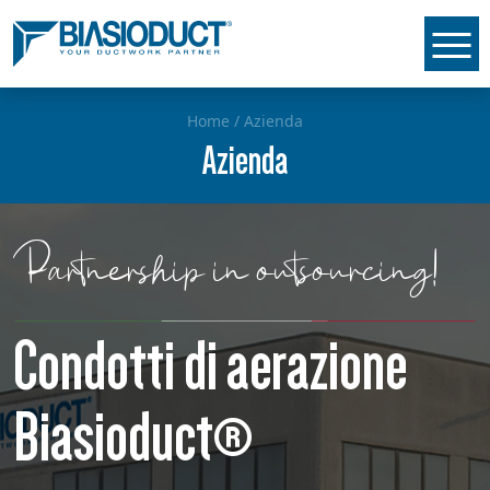
Home
/
Azienda
Azienda
Partnership in outsourcing!
Condotti di aerazione
Biasioduct®