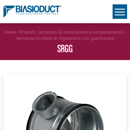
Home
/
Prodotti
/
Accessori di installazione e completamento
/
Serranda circolare di regolazione con guarnizione
SRGG