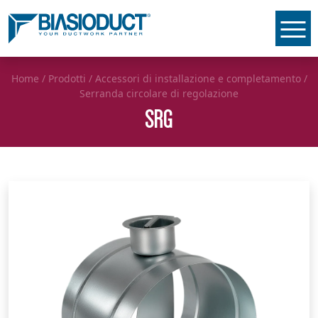
Home
/
Prodotti
/
Accessori di installazione e completamento
/
Serranda circolare di regolazione
SRG