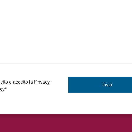
nso
*
etto e accetto la
Privacy
icy
*