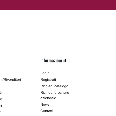
i
Informazioni utili
Login
ori/Rivenditori
Registrati
Richiedi catalogo
ti
Richiedi brochure
aziendale
le
News
ri
Contatti
i