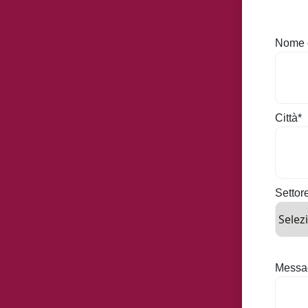
Nome 
Città
*
Settor
Messa