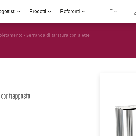
gettisti
Prodotti
Referenti
IT
mpletamento
/
Serranda di taratura con alette
o contrapposto