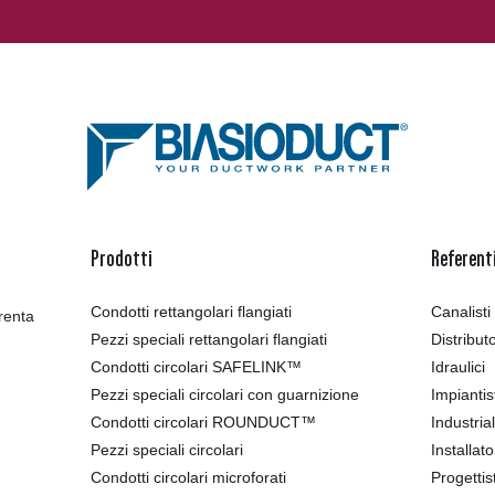
Prodotti
Referent
Condotti rettangolari flangiati
Canalisti
renta
Pezzi speciali rettangolari flangiati
Distribut
Condotti circolari SAFELINK™
Idraulici
Pezzi speciali circolari con guarnizione
Impiantis
Condotti circolari ROUNDUCT™
Industria
Pezzi speciali circolari
Installato
Condotti circolari microforati
Progettist