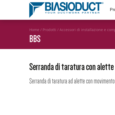
Pro
Home
/
Prodotti
/
Accessori di installazione e co
BBS
Serranda di taratura con alette
Serranda di taratura ad alette con moviment